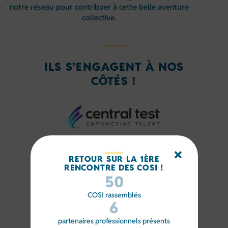
notre réseau pour contribuer à cette belle aventure
collective.
ILS S’ENGAGENT À NOS
CÔTÉS !
RETOUR SUR LA 1ÈRE
RENCONTRE DES COSI !
50
COSI rassemblés
6
partenaires professionnels présents